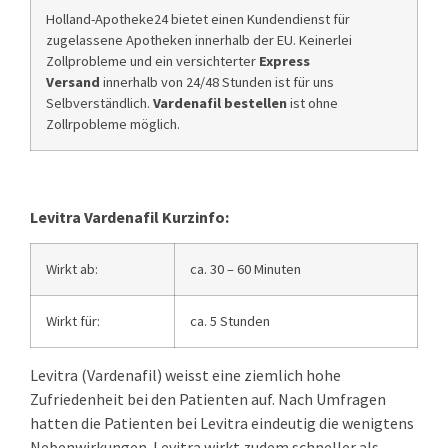
Holland-Apotheke24 bietet einen Kundendienst für
zugelassene Apotheken innerhalb der EU. Keinerlei
Zollprobleme und ein versichterter
Express
Versand
innerhalb von 24/48 Stunden ist für uns
Selbverständlich.
Vardenafil bestellen
ist ohne
Zollrpobleme möglich.
Levitra Vardenafil Kurzinfo:
Wirkt ab:
ca. 30 – 60 Minuten
Wirkt für:
ca. 5 Stunden
Levitra (Vardenafil) weisst eine ziemlich hohe
Zufriedenheit bei den Patienten auf. Nach Umfragen
hatten die Patienten bei Levitra eindeutig die wenigtens
Nebenwirkungen. Levitra wirkt zudem schneller als